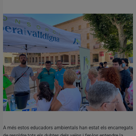
A més estos educadors ambientals han estat els encarregats
de resoldre tots els dubtes dels veïns i fer-los entendre la