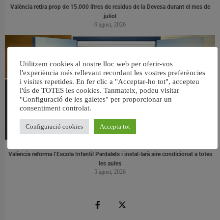
València retira prop de 15.000 litres de residus de la Devesa durant el mes de
juliol
6 agost, 2026
Utilitzem cookies al nostre lloc web per oferir-vos
l'experiència més rellevant recordant les vostres preferències
i visites repetides. En fer clic a "Acceptar-ho tot", accepteu
l'ús de TOTES les cookies. Tanmateix, podeu visitar
"Configuració de les galetes" per proporcionar un
consentiment controlat.
Configuració cookies
Accepta tot
València reforma l’Escola Infantil Pardalets i instal·larà aire condicionat a totes
les aules
5 agost, 2026