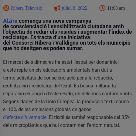
Ribera Televisió
juliol 8, 2022
11:08 am
Alzira
comença una nova campanya
de conscienciació i sensibilització ciutadana amb
l’objectiu de reduir els residus i augmentar l’índex de
reciclatge. Es tracta d’una iniciativa
del Consorci Ribera i Valldigna on tots els municipis
que ho desitgen es poden sumar.
El mercat dels dimecres ha estat l’espai per donar inici
a este repte on els educadors ambientals han dut a
terme activitats de conscienciació per a la reducció,
reutilització i reciclatge del tèxtil. És busca millorar la
separació en origen d’este residu, un dels més contaminants.
Segons dades de la Unió Europea, la producció tèxtil causa
el 10% de les emissions globals de gasos
d’efecte d’hivernacle
. El tèxtil és també responsable del 35%
dels microplàstics que hui contaminen l’entorn natural.