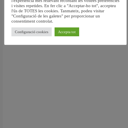
l'experiència més rellevant recordant les vostres preferències
i visites repetides. En fer clic a "Acceptar-ho tot", accepteu
València reforma l’Escola Infantil Pardalets i instal·larà aire condicionat a totes
l'ús de TOTES les cookies. Tanmateix, podeu visitar
les aules
"Configuració de les galetes" per proporcionar un
5 agost, 2026
consentiment controlat.
Configuració cookies
Accepta tot