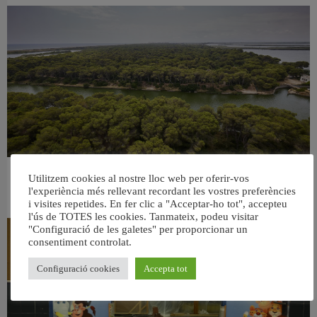
Utilitzem cookies al nostre lloc web per oferir-vos
València retira prop de 15.000 litres de residus de la Devesa durant el mes de
l'experiència més rellevant recordant les vostres preferències
juliol
i visites repetides. En fer clic a "Acceptar-ho tot", accepteu
6 agost, 2026
l'ús de TOTES les cookies. Tanmateix, podeu visitar
"Configuració de les galetes" per proporcionar un
consentiment controlat.
Configuració cookies
Accepta tot