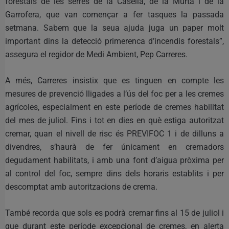
forestals de les serres de la Casella, de la Murta i de la
Garrofera, que van començar a fer tasques la passada
setmana. Sabem que la seua ajuda juga un paper molt
important dins la detecció primerenca d’incendis forestals”,
assegura el regidor de Medi Ambient, Pep Carreres.
A més, Carreres insistix que es tinguen en compte les
mesures de prevenció lligades a l’ús del foc per a les cremes
agrícoles, especialment en este període de cremes habilitat
del mes de juliol. Fins i tot en dies en què estiga autoritzat
cremar, quan el nivell de risc és PREVIFOC 1 i de dilluns a
divendres, s’haurà de fer únicament en cremadors
degudament habilitats, i amb una font d’aigua pròxima per
al control del foc, sempre dins dels horaris establits i per
descomptat amb autoritzacions de crema.
També recorda que sols es podrà cremar fins al 15 de juliol i
que durant este període excepcional de cremes, en alerta