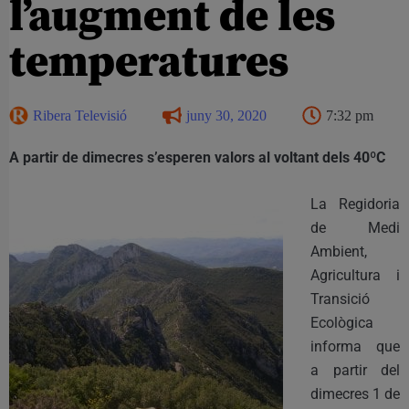
l’augment de les
temperatures
Ribera Televisió
juny 30, 2020
7:32 pm
A partir de dimecres s’esperen valors al voltant dels
40ºC
La Regidoria
de Medi
Ambient,
Agricultura i
Transició
Ecològica
informa que
a partir del
dimecres 1 de