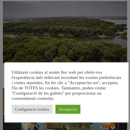
València retira prop de 15.000 litres de residus de la Devesa durant el mes de
Utilitzem cookies al nostre lloc web per oferir-vos
juliol
l'experiència més rellevant recordant les vostres preferències
6 agost, 2026
i visites repetides. En fer clic a "Acceptar-ho tot", accepteu
l'ús de TOTES les cookies. Tanmateix, podeu visitar
"Configuració de les galetes" per proporcionar un
consentiment controlat.
Configuració cookies
Accepta tot