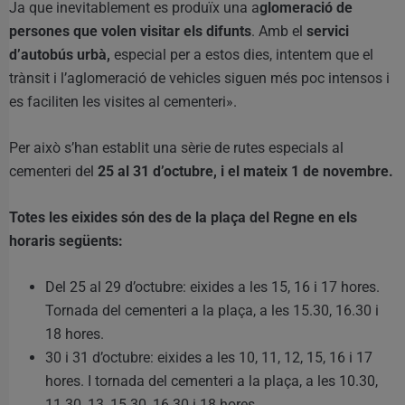
Ja que inevitablement es produïx una a
glomeració de
persones que volen visitar els difunts
. Amb el
servici
d’autobús urbà,
especial per a estos dies, intentem que el
trànsit i l’aglomeració de vehicles siguen més poc intensos i
es faciliten les visites al cementeri».
Per això s’han establit una sèrie de rutes especials al
cementeri del
25 al 31 d’octubre, i el mateix 1 de novembre.
Totes les eixides són des de la plaça del Regne en els
horaris següents:
Del 25 al 29 d’octubre: eixides a les 15, 16 i 17 hores.
Tornada del cementeri a la plaça, a les 15.30, 16.30 i
18 hores.
30 i 31 d’octubre: eixides a les 10, 11, 12, 15, 16 i 17
hores. I tornada del cementeri a la plaça, a les 10.30,
11.30, 13, 15.30, 16.30 i 18 hores.