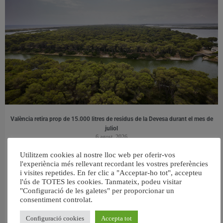
València retira prop de 15.000 litres de residus de la Devesa durant el mes de
juliol
6 agost, 2026
Utilitzem cookies al nostre lloc web per oferir-vos
l'experiència més rellevant recordant les vostres preferències
i visites repetides. En fer clic a "Acceptar-ho tot", accepteu
l'ús de TOTES les cookies. Tanmateix, podeu visitar
"Configuració de les galetes" per proporcionar un
consentiment controlat.
Configuració cookies
Accepta tot