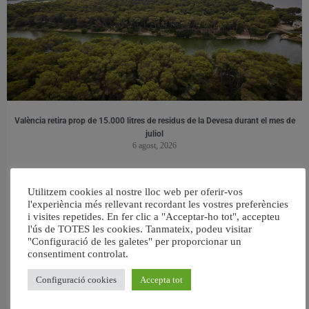
València retira prop de 15.000 litres de residus de la Devesa durant el mes de
juliol
6 agost, 2026
Utilitzem cookies al nostre lloc web per oferir-vos
l'experiència més rellevant recordant les vostres preferències
i visites repetides. En fer clic a "Acceptar-ho tot", accepteu
l'ús de TOTES les cookies. Tanmateix, podeu visitar
"Configuració de les galetes" per proporcionar un
consentiment controlat.
Configuració cookies
Accepta tot