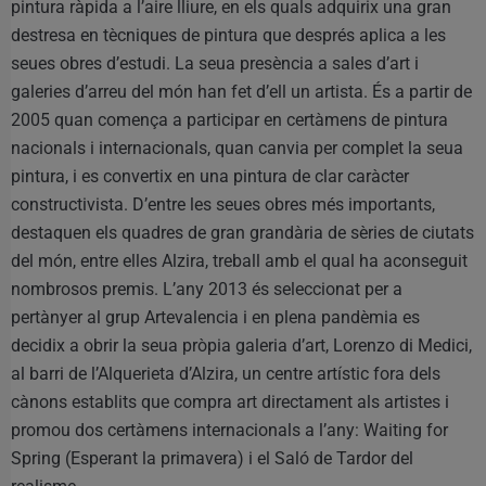
pintura ràpida a l’aire lliure, en els quals adquirix una gran
destresa en tècniques de pintura que després aplica a les
seues obres d’estudi. La seua presència a sales d’art i
galeries d’arreu del món han fet d’ell un artista. És a partir de
2005 quan comença a participar en certàmens de pintura
nacionals i internacionals, quan canvia per complet la seua
pintura, i es convertix en una pintura de clar caràcter
constructivista. D’entre les seues obres més importants,
destaquen els quadres de gran grandària de sèries de ciutats
del món, entre elles Alzira, treball amb el qual ha aconseguit
nombrosos premis. L’any 2013 és seleccionat per a
pertànyer al grup Artevalencia i en plena pandèmia es
decidix a obrir la seua pròpia galeria d’art, Lorenzo di Medici,
al barri de l’Alquerieta d’Alzira, un centre artístic fora dels
cànons establits que compra art directament als artistes i
promou dos certàmens internacionals a l’any: Waiting for
Spring (Esperant la primavera) i el Saló de Tardor del