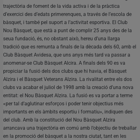
trajectòria de foment de la vida activa i de la pràctica
d’exercici des d’edats primerenques, a través de l’escola de
bàsquet, i també pel suport a l’activitat esportiva. El Club
Nou Bàsquet, que està a punt de complir 25 anys des de la
seua fundació, és, no obstant això, hereu d’una llarga
tradició que es remunta a finals de la dècada dels 60, amb el
Club Bàsquet Avidesa, que uns anys més tard va passar a
anomenar-se Club Bàsquet Alcira. A finals dels 90 es va
propiciar la fusió dels dos clubs que hi havia, el Bàsquet
Alzira i el Bàsquet Veterans Alzira. La rivalitat entre els dos
clubs va acabar el juliol de 1998 amb la creació d’una nova
entitat: el Nou Bàsquet Alzira. La fusió es va portar a terme
«per tal d’aglutinar esforços i poder tenir objectius més
importants en els àmbits esportiu i formatiu», indiquen des
del club. Amb la constitució del Nou Bàsquet Alzira
arrancava una trajectòria en comú amb l’objectiu de treballar
en la promoció del bàsquet a la nostra ciutat, tant en les