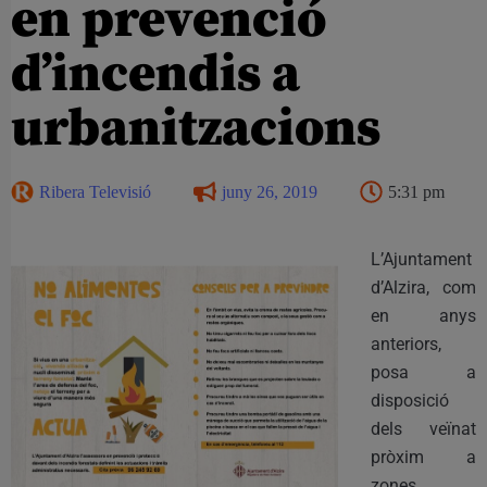
en prevenció
d’incendis a
urbanitzacions
Ribera Televisió
juny 26, 2019
5:31 pm
L’Ajuntament
d’Alzira, com
en anys
anteriors,
posa a
disposició
dels veïnat
pròxim a
zones