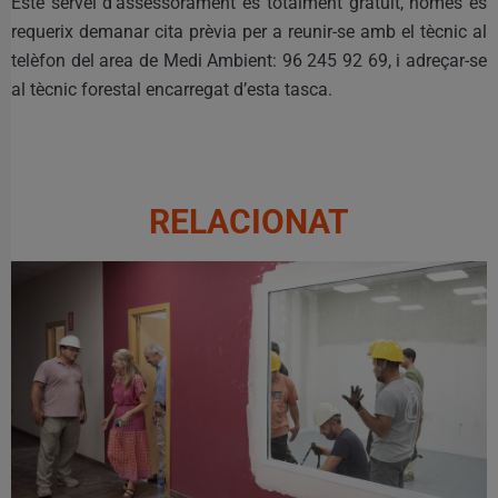
Este servei d’assessorament és totalment gratuït, només es
requerix demanar cita prèvia per a reunir-se amb el tècnic al
telèfon del area de Medi Ambient: 96 245 92 69, i adreçar-se
al tècnic forestal encarregat d’esta tasca.
RELACIONAT