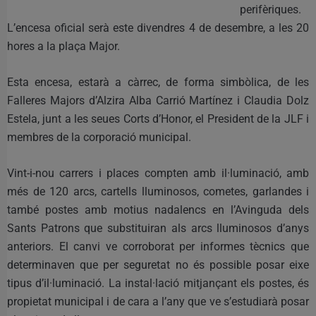
perifèriques.
L’encesa oficial serà este divendres 4 de desembre, a les 20
hores a la plaça Major.
Esta encesa, estarà a càrrec, de forma simbòlica, de les
Falleres Majors d’Alzira Alba Carrió Martínez i Claudia Dolz
Estela, junt a les seues Corts d’Honor, el President de la JLF i
membres de la corporació municipal.
Vint-i-nou carrers i places compten amb il·luminació, amb
més de 120 arcs, cartells lluminosos, cometes, garlandes i
també postes amb motius nadalencs en l’Avinguda dels
Sants Patrons que substituiran als arcs lluminosos d’anys
anteriors. El canvi ve corroborat per informes tècnics que
determinaven que per seguretat no és possible posar eixe
tipus d’il·luminació. La instal·lació mitjançant els postes, és
propietat municipal i de cara a l’any que ve s’estudiarà posar