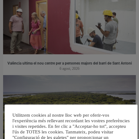
València ultima el nou centre per a persones majors del barri de Sant Antoni
6 agost, 2026
Utilitzem cookies al nostre lloc web per oferir-vos
l'experiència més rellevant recordant les vostres preferències
i visites repetides. En fer clic a "Acceptar-ho tot", accepteu
l'ús de TOTES les cookies. Tanmateix, podeu visitar
"Configuració de les galetes" per proporcionar un