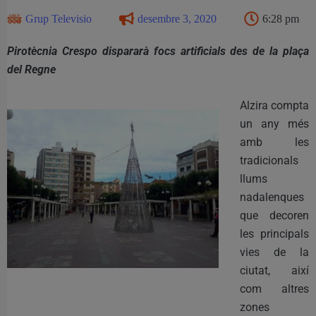
Grup Televisio
desembre 3, 2020
6:28 pm
Pirotècnia Crespo dispararà focs artificials des de la plaça
del Regne
Alzira compta
un any més
amb les
tradicionals
llums
nadalenques
que decoren
les principals
vies de la
ciutat, així
com altres
zones