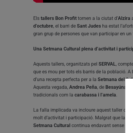
Els
tallers Bon Profit
tornen a la ciutat d’
Alzira
a
d’octubre
, el barri de
Sant Judes
ha estat l’afort
gran grup de persones que van participar en un t
Una Setmana Cultural plena d’activitat i partic
Aquests tallers, organitzats pel
SERVAL
, compte
que es mou per tots els barris de la població. A 
d’una recepta perfecta per a la
Setmana del 9 d
Aquesta vegada,
Andrea Peña
, de
Besayúnam
tradicionals com la
carabassa i l’amela
.
La falla implicada va incloure aquest taller din
molt d’activitat i participació. Malgrat que la pl
Setmana Cultural
continua endavant sense con