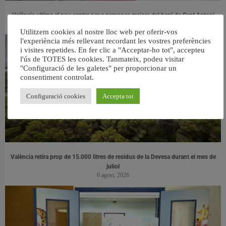
València ultima el nou centre per a persones majors del barri de Sant Antoni
6 agost, 2026
Utilitzem cookies al nostre lloc web per oferir-vos
l'experiència més rellevant recordant les vostres preferències
i visites repetides. En fer clic a "Acceptar-ho tot", accepteu
l'ús de TOTES les cookies. Tanmateix, podeu visitar
"Configuració de les galetes" per proporcionar un
consentiment controlat.
Configuració cookies
Accepta tot
València retira prop de 15.000 litres de residus de la Devesa durant el mes de
juliol
6 agost, 2026