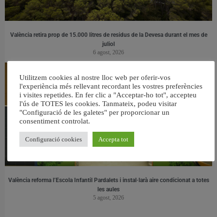
València retira prop de 15.000 litres de residus de la Devesa durant el mes de
juliol
6 agost, 2026
Utilitzem cookies al nostre lloc web per oferir-vos
l'experiència més rellevant recordant les vostres preferències
i visites repetides. En fer clic a "Acceptar-ho tot", accepteu
l'ús de TOTES les cookies. Tanmateix, podeu visitar
"Configuració de les galetes" per proporcionar un
consentiment controlat.
Configuració cookies
Accepta tot
València reforma l’Escola Infantil Pardalets i instal·larà aire condicionat a totes
les aules
5 agost, 2026