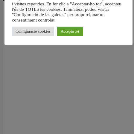
i visites repetides. En fer clic a "Acceptar-ho tot", accepteu
l'ús de TOTES les cookies. Tanmateix, podeu visitar
València reforça la neteja de les platges per a l’eclipsi solar del 12 d’agost
"Configuració de les galetes" per proporcionar un
5 agost, 2026
consentiment controlat.
Configuració cookies
Accepta tot