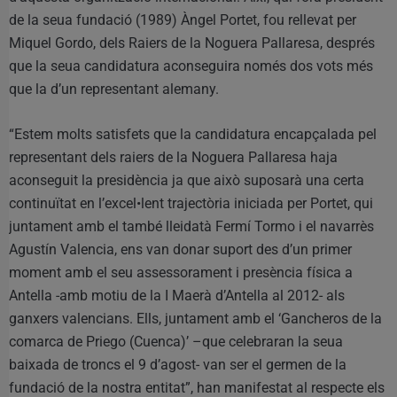
de la seua fundació (1989) Àngel Portet, fou rellevat per
Miquel Gordo, dels Raiers de la Noguera Pallaresa, després
que la seua candidatura aconseguira només dos vots més
que la d’un representant alemany.
“Estem molts satisfets que la candidatura encapçalada pel
representant dels raiers de la Noguera Pallaresa haja
aconseguit la presidència ja que això suposarà una certa
continuïtat en l’excel•lent trajectòria iniciada per Portet, qui
juntament amb el també lleidatà Fermí Tormo i el navarrès
Agustín Valencia, ens van donar suport des d’un primer
moment amb el seu assessorament i presència física a
Antella -amb motiu de la I Maerà d’Antella al 2012- als
ganxers valencians. Ells, juntament amb el ‘Gancheros de la
comarca de Priego (Cuenca)’ –que celebraran la seua
baixada de troncs el 9 d’agost- van ser el germen de la
fundació de la nostra entitat”, han manifestat al respecte els