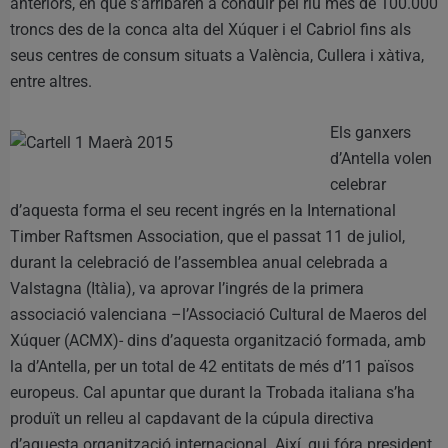
anteriors, en què s’arribaren a conduir pel riu més de 100.000
troncs des de la conca alta del Xúquer i el Cabriol fins als
seus centres de consum situats a València, Cullera i xàtiva,
entre altres.
Els ganxers
d’Antella volen
celebrar
d’aquesta forma el seu recent ingrés en la International
Timber Raftsmen Association, que el passat 11 de juliol,
durant la celebració de l’assemblea anual celebrada a
Valstagna (Itàlia), va aprovar l’ingrés de la primera
associació valenciana –l’Associació Cultural de Maeros del
Xúquer (ACMX)- dins d’aquesta organització formada, amb
la d’Antella, per un total de 42 entitats de més d’11 països
europeus. Cal apuntar que durant la Trobada italiana s’ha
produït un relleu al capdavant de la cúpula directiva
d’aquesta organització internacional. Així, qui fóra president