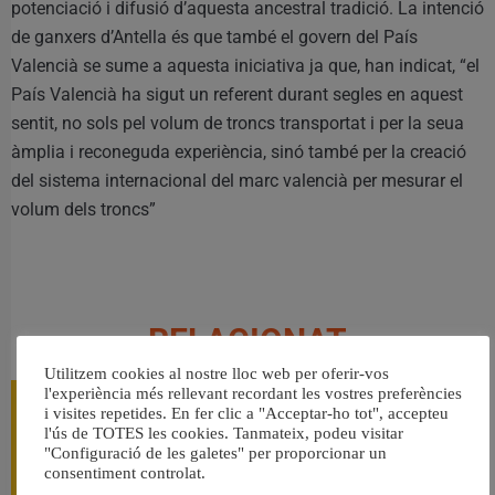
potenciació i difusió d’aquesta ancestral tradició. La intenció
de ganxers d’Antella és que també el govern del País
Valencià se sume a aquesta iniciativa ja que, han indicat, “el
País Valencià ha sigut un referent durant segles en aquest
sentit, no sols pel volum de troncs transportat i per la seua
àmplia i reconeguda experiència, sinó també per la creació
del sistema internacional del marc valencià per mesurar el
volum dels troncs”
RELACIONAT
Utilitzem cookies al nostre lloc web per oferir-vos
l'experiència més rellevant recordant les vostres preferències
i visites repetides. En fer clic a "Acceptar-ho tot", accepteu
l'ús de TOTES les cookies. Tanmateix, podeu visitar
"Configuració de les galetes" per proporcionar un
consentiment controlat.