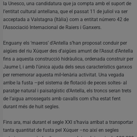
la Unesco, una candidatura que ja compta amb el suport de
l’entitat cultural antellana, que el passat 11 de juliol va ser
acceptada a Valstagna (Itàlia) com a entitat número 42 de
l’Associació Internacional de Raiers i Ganxers.
Enguany els ‘maeros’ d’Antella s’han proposat conduir per
aigües del riu Xúquer des d’aigües amunt de l’Assut d’Antella
fins a aquesta construcció hidràulica, ordenada construir per
Jaume I, i amb l’única ajuda dels seus característics ganxos
per rememorar aquesta mil•lenària activitat. Una vegada
arribe la fusta –pel sistema de flotació de peces soltes- al
paratge natural i paisatgístic d’Antella, els troncs seran trets
de l’aigua arrossegats amb cavalls com s’ha estat fent
durant més de huit segles.
Fins ara, mai durant el segle XXI s’havia arribat a transportar
tanta quantitat de fusta pel Xúquer –no així en segles