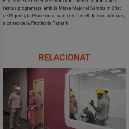
El dijous 9 de desembre tindrà lloc l’últim dia amb actes
festius programats, amb la Missa Major al Santíssim Crist
de l’Agonia, la Processó al sant i un Castell de focs artificias,
a càrrec de la Pirotècnia Tamarit.
RELACIONAT