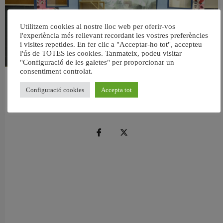
Utilitzem cookies al nostre lloc web per oferir-vos
l'experiència més rellevant recordant les vostres preferències
i visites repetides. En fer clic a "Acceptar-ho tot", accepteu
l'ús de TOTES les cookies. Tanmateix, podeu visitar
"Configuració de les galetes" per proporcionar un
consentiment controlat.
València reforma l’Escola Infantil Pardalets i instal·larà aire condicionat a totes
Configuració cookies
Accepta tot
les aules
5 agost, 2026