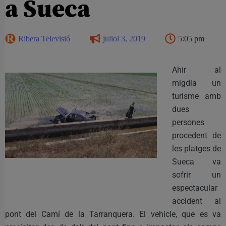
a Sueca
Ribera Televisió
juliol 3, 2019
5:05 pm
Ahir al
migdia un
turisme amb
dues
persones
procedent de
les platges de
Sueca va
sofrir un
espectacular
accident al
pont del Camí de la Tarranquera. El vehicle, que es va