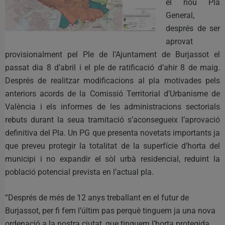
el nou Pla
General,
després de ser
aprovat
provisionalment pel Ple de l’Ajuntament de Burjassot el
passat dia 8 d’abril i el ple de ratificació d’ahir 8 de maig.
Després de realitzar modificacions al pla motivades pels
anteriors acords de la Comissió Territorial d’Urbanisme de
València i els informes de les administracions sectorials
rebuts durant la seua tramitació s’aconsegueix l’aprovació
definitiva del Pla. Un PG que presenta novetats importants ja
que preveu protegir la totalitat de la superfície d’horta del
municipi i no expandir el sòl urbà residencial, reduint la
població potencial prevista en l’actual pla.
“Després de més de 12 anys treballant en el futur de
Burjassot, per fi fem l’últim pas perquè tinguem ja una nova
ordenació a la nostra ciutat, que tinguem l’horta protegida,