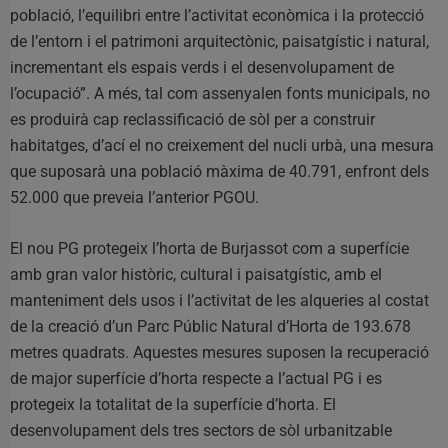
població, l’equilibri entre l’activitat econòmica i la protecció
de l’entorn i el patrimoni arquitectònic, paisatgístic i natural,
incrementant els espais verds i el desenvolupament de
l’ocupació”. A més, tal com assenyalen fonts municipals, no
es produirà cap reclassificació de sòl per a construir
habitatges, d’ací el no creixement del nucli urbà, una mesura
que suposarà una població màxima de 40.791, enfront dels
52.000 que preveia l’anterior PGOU.
El nou PG protegeix l’horta de Burjassot com a superfície
amb gran valor històric, cultural i paisatgístic, amb el
manteniment dels usos i l’activitat de les alqueries al costat
de la creació d’un Parc Públic Natural d’Horta de 193.678
metres quadrats. Aquestes mesures suposen la recuperació
de major superfície d’horta respecte a l’actual PG i es
protegeix la totalitat de la superfície d’horta. El
desenvolupament dels tres sectors de sòl urbanitzable