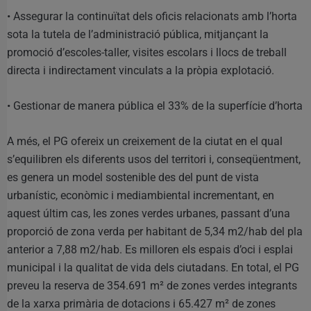
• Assegurar la continuïtat dels oficis relacionats amb l’horta
sota la tutela de l’administració pública, mitjançant la
promoció d’escoles-taller, visites escolars i llocs de treball
directa i indirectament vinculats a la pròpia explotació.
• Gestionar de manera pública el 33% de la superfície d’horta
A més, el PG ofereix un creixement de la ciutat en el qual
s’equilibren els diferents usos del territori i, conseqüentment,
es genera un model sostenible des del punt de vista
urbanístic, econòmic i mediambiental incrementant, en
aquest últim cas, les zones verdes urbanes, passant d’una
proporció de zona verda per habitant de 5,34 m2/hab del pla
anterior a 7,88 m2/hab. Es milloren els espais d’oci i esplai
municipal i la qualitat de vida dels ciutadans. En total, el PG
preveu la reserva de 354.691 m² de zones verdes integrants
de la xarxa primària de dotacions i 65.427 m² de zones