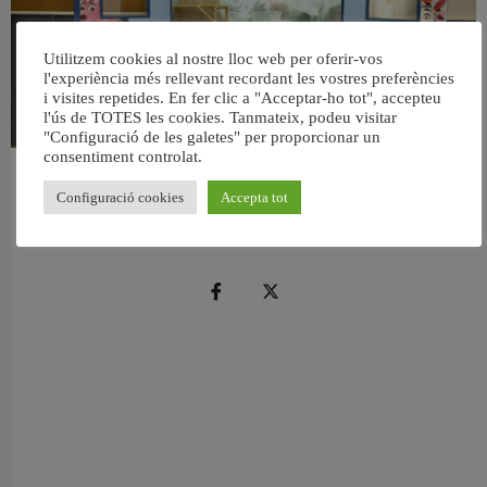
Utilitzem cookies al nostre lloc web per oferir-vos
l'experiència més rellevant recordant les vostres preferències
i visites repetides. En fer clic a "Acceptar-ho tot", accepteu
l'ús de TOTES les cookies. Tanmateix, podeu visitar
"Configuració de les galetes" per proporcionar un
consentiment controlat.
València reforma l’Escola Infantil Pardalets i instal·larà aire condicionat a totes
Configuració cookies
Accepta tot
les aules
5 agost, 2026