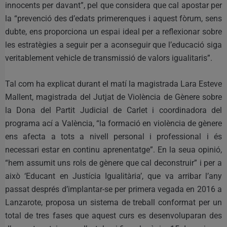
innocents per davant”, pel que considera que cal apostar per
la “prevenció des d’edats primerenques i aquest fòrum, sens
dubte, ens proporciona un espai ideal per a reflexionar sobre
les estratègies a seguir per a aconseguir que l’educació siga
veritablement vehicle de transmissió de valors igualitaris”.
Tal com ha explicat durant el matí la magistrada Lara Esteve
Mallent, magistrada del Jutjat de Violència de Gènere sobre
la Dona del Partit Judicial de Carlet i coordinadora del
programa ací a València, “la formació en violència de gènere
ens afecta a tots a nivell personal i professional i és
necessari estar en continu aprenentatge”. En la seua opinió,
“hem assumit uns rols de gènere que cal deconstruir” i per a
això ‘Educant en Justícia Igualitària’, que va arribar l’any
passat després d’implantar-se per primera vegada en 2016 a
Lanzarote, proposa un sistema de treball conformat per un
total de tres fases que aquest curs es desenvoluparan des