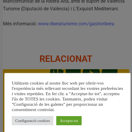
Mancomunitat de la Ribera Alta, amb el suport de València
Turisme (Diputació de València) i L’Exquisit Mediterrani.
Més informació:
www.riberaturisme.com/gastroribera
RELACIONAT
Utilitzem cookies al nostre lloc web per oferir-vos
l'experiència més rellevant recordant les vostres preferències
i visites repetides. En fer clic a "Acceptar-ho tot", accepteu
l'ús de TOTES les cookies. Tanmateix, podeu visitar
"Configuració de les galetes" per proporcionar un
consentiment controlat.
Configuració cookies
Accepta tot