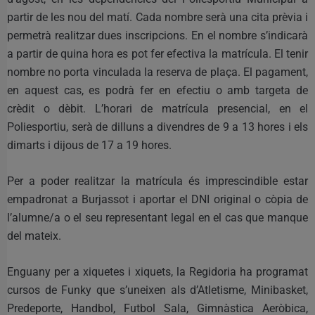
partir de les nou del matí. Cada nombre serà una cita prèvia i
permetrà realitzar dues inscripcions. En el nombre s’indicarà
a partir de quina hora es pot fer efectiva la matrícula. El tenir
nombre no porta vinculada la reserva de plaça. El pagament,
en aquest cas, es podrà fer en efectiu o amb targeta de
crèdit o dèbit. L’horari de matrícula presencial, en el
Poliesportiu, serà de dilluns a divendres de 9 a 13 hores i els
dimarts i dijous de 17 a 19 hores.
Per a poder realitzar la matrícula és imprescindible estar
empadronat a Burjassot i aportar el DNI original o còpia de
l’alumne/a o el seu representant legal en el cas que manque
del mateix.
Enguany per a xiquetes i xiquets, la Regidoria ha programat
cursos de Funky que s’uneixen als d’Atletisme, Minibasket,
Predeporte, Handbol, Futbol Sala, Gimnàstica Aeròbica,