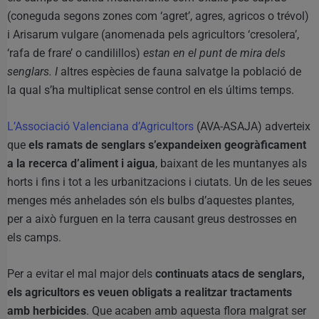
(coneguda segons zones com ‘agret’, agres, agricos o trévol)
i Arisarum vulgare (anomenada pels agricultors ‘cresolera’,
‘rafa de frare’ o candilillos)
estan en el punt de mira dels
senglars. I
altres espècies de fauna salvatge la població de
la qual s’ha multiplicat sense control en els últims temps.
L’Associació Valenciana d’Agricultors
(AVA-ASAJA) adverteix
que
els ramats de senglars s’expandeixen geogràficament
a la recerca d’aliment i aigua
, baixant de les muntanyes als
horts i fins i tot a les urbanitzacions i ciutats. Un de les seues
menges més anhelades són els bulbs d’aquestes plantes,
per a això furguen en la terra causant greus destrosses en
els camps.
Per a evitar el mal major dels
continuats atacs de senglars,
els agricultors es veuen obligats a realitzar tractaments
amb herbicides
. Que acaben amb aquesta flora malgrat ser