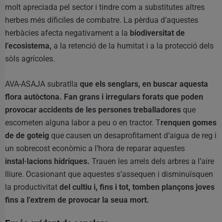
molt apreciada pel sector i tindre com a substitutes altres
herbes més díficiles de combatre. La pèrdua d’aquestes
herbàcies afecta negativament a la
biodiversitat de
l’ecosistema,
a la retenció de la humitat i a la protecció dels
sòls agrícoles.
AVA-ASAJA subratlla
que els senglars, en buscar aquesta
flora autòctona. Fan grans i irregulars forats que poden
provocar accidents de les persones treballadores
que
escometen alguna labor a peu o en tractor. T
renquen gomes
de de goteig
que causen un desaprofitament d’aigua de reg i
un sobrecost econòmic a l’hora de reparar aquestes
instal·lacions hídriques.
Trauen les arrels dels arbres a l’aire
lliure. Ocasionant que aquestes s’assequen i disminuïsquen
la productivitat
del cultiu i, fins i tot, tomben plançons joves
fins a l’extrem de provocar la seua mort.