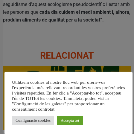
seguidisme d’aquest ecologisme pseudocientífic i estar amb
les persones que
cada dia cuidem el medi ambient i, alhora,
produïm aliments de qualitat per a la societat”.
RELACIONAT
Utilitzem cookies al nostre lloc web per oferir-vos
l'experiència més rellevant recordant les vostres preferències
i visites repetides. En fer clic a "Acceptar-ho tot", accepteu
l'ús de TOTES les cookies. Tanmateix, podeu visitar
"Configuració de les galetes" per proporcionar un
consentiment controlat.
Configuració cookies
Accepta tot