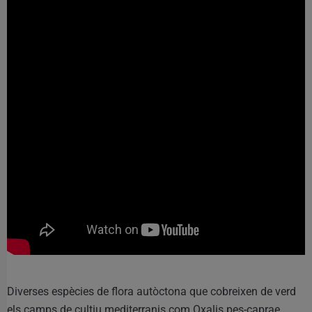
Diverses espècies de flora autòctona que cobreixen de verd
els camps de cultiu mediterranis com Oxalis pes-caprae