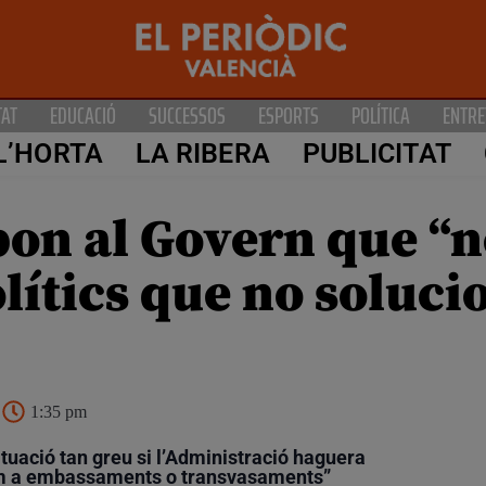
TAT
EDUCACIÓ
SUCCESSOS
ESPORTS
POLÍTICA
ENTRE
L’HORTA
LA RIBERA
PUBLICITAT
on al Govern que “n
lítics que no soluci
1:35 pm
tuació tan greu si l’Administració haguera
com a embassaments o transvasaments”