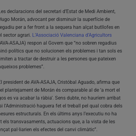
Les declaracions del secretari d’Estat de Medi Ambient,
Hugo Morán, advocant per disminuir la superfície de
regadiu per a fer front a la sequera han alçat butllofes en
el sector agrari.
L’Associació Valenciana d’Agricultors
(AVA-ASAJA) respon al Govern que “no sobren regadius
sinó polítics que no solucionen els problemes i tan sols es
limiten a tractar de destruir a les persones que pateixen
aqueixos problemes”.
El president de AVA-ASAJA, Cristóbal Aguado, afirma que
“el plantejament de Morán és comparable al de ‘a mort el
gos es va acabar la ràbia’. Sens dubte, no hauríem arribat
i l’Administració haguera fet el treball pel qual cobra dels
mesures estructurals. En els últims anys l’executiu no ha
els transvasaments, actuacions que, a la vista de les
çat pal·liarien els efectes del canvi climàtic”.