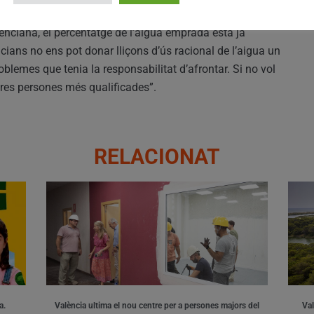
oltes comunitats autònomes que han fet un gran esforç a
nciana, el percentatge de l’aigua emprada està ja
ncians no ens pot donar lliçons d’ús racional de l’aigua un
roblemes que tenia la responsabilitat d’afrontar. Si no vol
altres persones més qualificades”.
RELACIONAT
a.
València ultima el nou centre per a persones majors del
Val