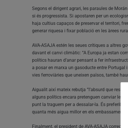
Segons el dirigent agrari, les paraules de Morá
si és progressista. Si apostaren per un ecologis
haja cultius capaços de preservar el territori, fren
generar riquesa i fixar població en les àrees rura
AVA-ASAJA estén les seues crítiques a altres 
davant el canvi climàtic: “A Europa ja estan come
polítics hauran d’anar pensant a fer infraestru
a posar en marxa un gasoducte entre Portugal i
vies ferroviàries que uneixen països, també haur
Aigualit així mateix rebutja “l’absurd que resul
alguns polítics encara pretenguen canviar les n
punt la traguem per a dessalar-la. És preferib
quanta més aigua millor en els embassaments”
Finalment, el president de AVA-ASAJA corregeix