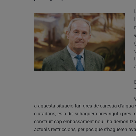
a aquesta situació tan greu de carestia d’aigua s
ciutadans, és a dir, si haguera previngut i pres 
construït cap embassament nou i ha demonitzat 
actuals restriccions, per poc que s’hagueren avan