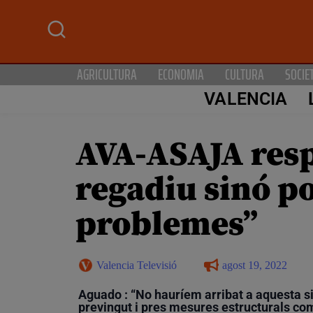
AGRICULTURA
ECONOMIA
CULTURA
SOCIE
VALENCIA
AVA-ASAJA resp
regadiu sinó po
problemes”
Valencia Televisió
agost 19, 2022
Aguado : “No hauríem arribat a aquesta si
previngut i pres mesures estructurals 