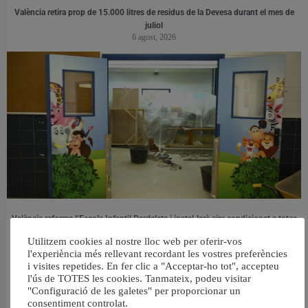
València retira prop de 15.000 litres de residus de la Devesa durant el mes de
juliol
6 agost, 2026
València reforma l’Escola Infantil Pardalets i instal·larà aire condicionat a totes
les aules
Utilitzem cookies al nostre lloc web per oferir-vos
5 agost, 2026
l'experiència més rellevant recordant les vostres preferències
i visites repetides. En fer clic a "Acceptar-ho tot", accepteu
l'ús de TOTES les cookies. Tanmateix, podeu visitar
"Configuració de les galetes" per proporcionar un
consentiment controlat.