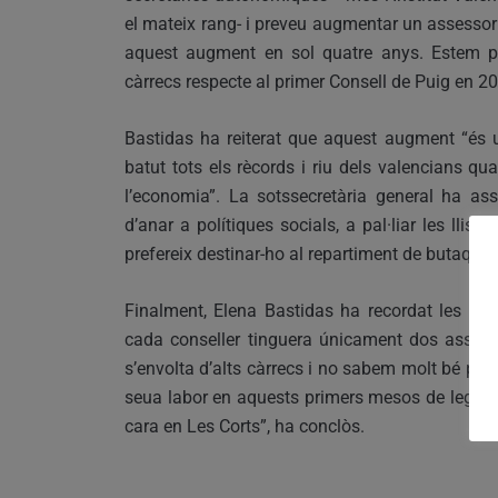
el mateix rang- i preveu augmentar un assessor m
aquest augment en sol quatre anys. Estem pa
càrrecs respecte al primer Consell de Puig en 20
Bastidas ha reiterat que aquest augment “és 
batut tots els rècords i riu dels valencians
l’economia”. La sotssecretària general ha ass
d’anar a polítiques socials, a pal·liar les llis
prefereix destinar-ho al repartiment de butaques
Finalment, Elena Bastidas ha recordat les pa
cada conseller tinguera únicament dos assesso
s’envolta d’alts càrrecs i no sabem molt bé pe
seua labor en aquests primers mesos de legisla
cara en Les Corts”, ha conclòs.