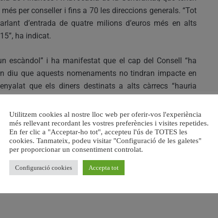
és per conseller i fins a 70 les direccions generals. “Tot
rlant d’entrada de quatre milions d’euros més en alts
15”, ha indicat.
un escàndol” i ha manifestat que el cap del Consell “ha
 quan diu que aquests nomenaments no tindran impacte en
enyalat que els diners destinats a alts càrrecs “hauria
tes d’espera de sanitat o dependència, però aquest Consell
”.
Utilitzem cookies al nostre lloc web per oferir-vos l'experiència
més rellevant recordant les vostres preferències i visites repetides.
En fer clic a "Acceptar-ho tot", accepteu l'ús de TOTES les
raules d’Oltra en 2015, “quan es comprometia al fet que
cookies. Tanmateix, podeu visitar "Configuració de les galetes"
rs i hui hi ha qui té una dotzena”. “El Consell de Puig
per proporcionar un consentiment controlat.
r a què. Per descomptat no serà per a donar comptes de la
Configuració cookies
Accepta tot
tura, ja que el President estarà set mesos sense donar la