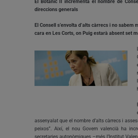
El Botànic II incrementa el nombre de Consel
direccions generals
El Consell s’envolta d’alts càrrecs i no sabem 
cara en Les Corts, on Puig estarà absent set 
assenyalat que el nombre d’alts càrrecs i assess
peixos”. Així, el nou Govern valencià ha inc
secretaries autonòmiques –més l’Institut Valenc