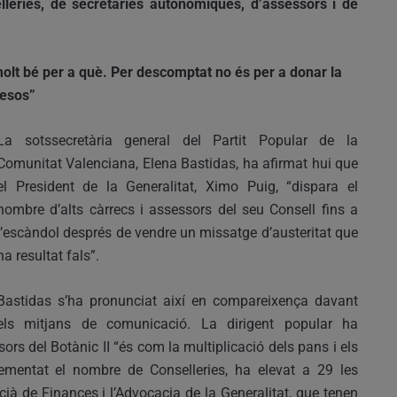
leries, de secretaries autonòmiques, d’assessors i de
molt bé per a què. Per descomptat no és per a donar la
mesos”
La sotssecretària general del Partit Popular de la
Comunitat Valenciana, Elena Bastidas, ha afirmat hui que
el President de la Generalitat, Ximo Puig, “dispara el
nombre d’alts càrrecs i assessors del seu Consell fins a
l’escàndol després de vendre un missatge d’austeritat que
ha resultat fals”.
Bastidas s’ha pronunciat així en compareixença davant
els mitjans de comunicació. La dirigent popular ha
ors del Botànic II “és com la multiplicació dels pans i els
rementat el nombre de Conselleries, ha elevat a 29 les
ià de Finances i l’Advocacia de la Generalitat, que tenen