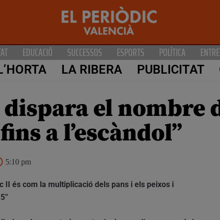
TAT
EDUCACIÓ
SUCCESSOS
ESPORTS
POLÍTICA
ENTRE
L’HORTA
LA RIBERA
PUBLICITAT
 dispara el nombre d
fins a l’escàndol”
5:10 pm
 II és com la multiplicació dels pans i els peixos i
15”