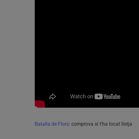
Batalla de Flors
: comprova si t’ha tocat llotja