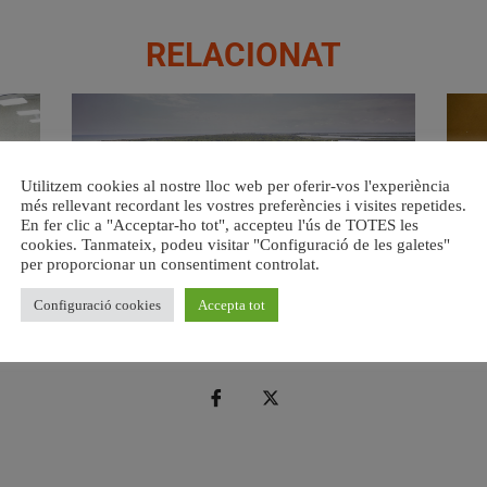
RELACIONAT
Utilitzem cookies al nostre lloc web per oferir-vos l'experiència
més rellevant recordant les vostres preferències i visites repetides.
En fer clic a "Acceptar-ho tot", accepteu l'ús de TOTES les
cookies. Tanmateix, podeu visitar "Configuració de les galetes"
per proporcionar un consentiment controlat.
s del
València retira prop de 15.000 litres de residus de la
Valènci
Configuració cookies
Accepta tot
Devesa durant el mes de juliol
6 agost, 2026