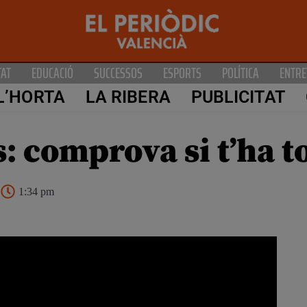
TAT
EDUCACIÓ
SUCCESSOS
ESPORTS
POLÍTICA
ENTRE
L’HORTA
LA RIBERA
PUBLICITAT
: comprova si t’ha to
1:34 pm