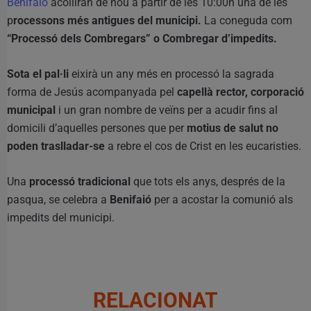
Benifaió
acolliran de nou a partir de les 10:00h una de les
p
rocessons més antigues del municipi.
La coneguda com
“Processó dels Combregars” o Combregar d’impedits.
Sota el pal·li
eixirà un any més en processó la sagrada
forma de Jesús acompanyada pel
capellà rector, corporació
municipal
i un gran nombre de veïns per a acudir fins al
domicili d’aquelles persones que per
motius de salut no
poden traslladar-se
a rebre el cos de Crist en les eucaristies.
Una
processó tradicional
que tots els anys, després de la
pasqua, se celebra a
Benifaió
per a acostar la comunió als
impedits del municipi.
RELACIONAT