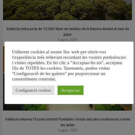
València retira prop de 15.000 litres de residus de la Devesa durant el mes de
juliol
6 agost, 2026
Utilitzem cookies al nostre lloc web per oferir-vos
l'experiència més rellevant recordant les vostres preferències
i visites repetides. En fer clic a "Acceptar-ho tot", accepteu
l'ús de TOTES les cookies. Tanmateix, podeu visitar
"Configuració de les galetes" per proporcionar un
consentiment controlat.
Configuració cookies
Accepta tot
València reforma l’Escola Infantil Pardalets i instal·larà aire condicionat a totes
les aules
5 agost, 2026