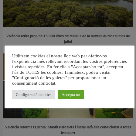
València retira prop de 15.000 litres de residus de la Devesa durant el mes de
juliol
6 agost, 2026
Utilitzem cookies al nostre lloc web per oferir-vos
l'experiència més rellevant recordant les vostres preferències
i visites repetides. En fer clic a "Acceptar-ho tot", accepteu
l'ús de TOTES les cookies. Tanmateix, podeu visitar
"Configuració de les galetes" per proporcionar un
consentiment controlat.
Configuració cookies
Accepta tot
València reforma l’Escola Infantil Pardalets i instal·larà aire condicionat a totes
les aules