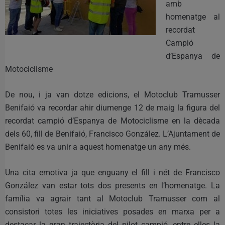
amb
homenatge al
recordat
Campió
d’Espanya de
Motociclisme
De nou, i ja van dotze edicions, el Motoclub Tramusser
Benifaió va recordar ahir diumenge 12 de maig la figura del
recordat campió d’Espanya de Motociclisme en la dècada
dels 60, fill de Benifaió, Francisco González. L’Ajuntament de
Benifaió es va unir a aquest homenatge un any més.
Una cita emotiva ja que enguany el fill i nét de Francisco
González van estar tots dos presents en l’homenatge. La
família va agrair tant al Motoclub Tramusser com al
consistori totes les iniciatives posades en marxa per a
destacar la gran trajectòria del pilot campió, entre elles la