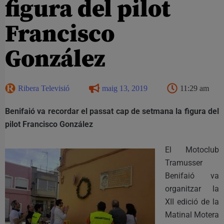
figura del pilot
Francisco
González
Ribera Televisió
maig 13, 2019
11:29 am
Benifaió va recordar el passat cap de setmana la figura del
pilot Francisco González
El Motoclub
Tramusser
Benifaió va
organitzar la
XII edició de la
Matinal Motera