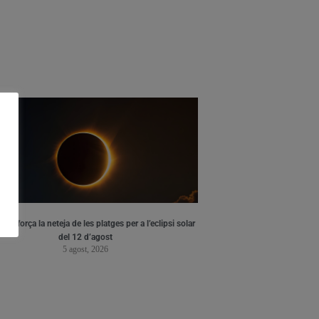
ia reforça la neteja de les platges per a l’eclipsi solar
del 12 d’agost
5 agost, 2026