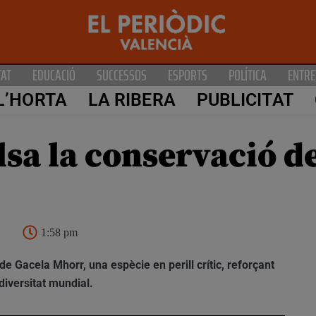
TAT
EDUCACIÓ
SUCCESSOS
ESPORTS
POLÍTICA
ENTRE
L’HORTA
LA RIBERA
PUBLICITAT
a la conservació de
1:58 pm
e Gacela Mhorr, una espècie en perill crític, reforçant
diversitat mundial.