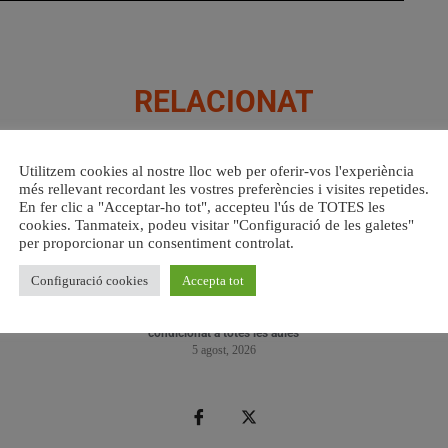
RELACIONAT
Utilitzem cookies al nostre lloc web per oferir-vos l'experiència
més rellevant recordant les vostres preferències i visites repetides.
En fer clic a "Acceptar-ho tot", accepteu l'ús de TOTES les
cookies. Tanmateix, podeu visitar "Configuració de les galetes"
per proporcionar un consentiment controlat.
Configuració cookies
Accepta tot
a.
València reforma l’Escola Infantil Pardalets i instal·larà aire
Valènc
condicionat a totes les aules
5 agost, 2026