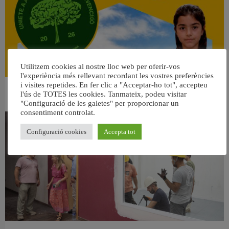
Utilitzem cookies al nostre lloc web per oferir-vos
l'experiència més rellevant recordant les vostres preferències
i visites repetides. En fer clic a "Acceptar-ho tot", accepteu
👀 Una mirada atenta puede marcar la diferencia.
l'ús de TOTES les cookies. Tanmateix, podeu visitar
31 juliol, 2026
"Configuració de les galetes" per proporcionar un
consentiment controlat.
Configuració cookies
Accepta tot