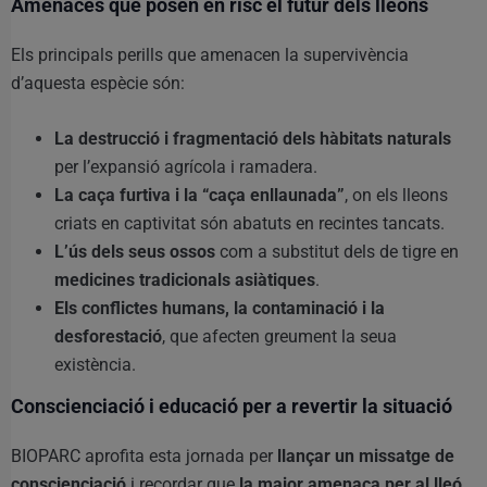
Amenaces que posen en risc el futur dels lleons
Els principals perills que amenacen la supervivència
d’aquesta espècie són:
La destrucció i fragmentació dels hàbitats naturals
per l’expansió agrícola i ramadera.
La caça furtiva i la “caça enllaunada”
, on els lleons
criats en captivitat són abatuts en recintes tancats.
L’ús dels seus ossos
com a substitut dels de tigre en
medicines tradicionals asiàtiques
.
Els conflictes humans, la contaminació i la
desforestació
, que afecten greument la seua
existència.
Conscienciació i educació per a revertir la situació
BIOPARC aprofita esta jornada per
llançar un missatge de
conscienciació
i recordar que
la major amenaça per al lleó