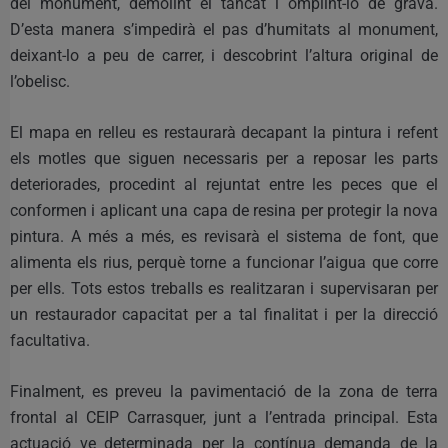
del monument, demolint el tancat i omplint-lo de grava.
D’esta manera s’impedirà el pas d’humitats al monument,
deixant-lo a peu de carrer, i descobrint l’altura original de
l’obelisc.
El mapa en relleu es restaurarà decapant la pintura i refent
els motles que siguen necessaris per a reposar les parts
deteriorades, procedint al rejuntat entre les peces que el
conformen i aplicant una capa de resina per protegir la nova
pintura. A més a més, es revisarà el sistema de font, que
alimenta els rius, perquè torne a funcionar l’aigua que corre
per ells. Tots estos treballs es realitzaran i supervisaran per
un restaurador capacitat per a tal finalitat i per la direcció
facultativa.
Finalment, es preveu la pavimentació de la zona de terra
frontal al CEIP Carrasquer, junt a l’entrada principal. Esta
actuació ve determinada per la contínua demanda de la