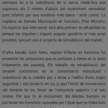
setmana és a la substitució de la tanca metàl·lica que
superava els 2 metres d’altura del recentment remodelat
parc infantil, per una bardissa més baixa i amb colors. La
regidora de Serveis Municipals en funcions, Pilar Moncho,
ha explicat que este servei serà dels primers en rehabilitar-se
perquè les xiquetes i xiquets puguen gaudir-lo el més aviat
possible, tancant així el projecte de remodelació del mateix.
D’altra banda, Julio Serra, regidor d’Obres en funcions, ha
presentat les actuacions que es portaran a terme en la resta
d’elements del passeig. Els treballs de rehabilitació del
templet consistiran en la consolidació estructural i
substitució de la coberta per a dotar a l’edifici d’una major
seguretat, i així posar-lo en ús, ja que l’estat de conservació
del templet és bo, llevat de l’estructura superior i el seu
sostre. Pel que fa al monument del Mestre Serrano es
pal·liaran les humitats causades per l’aljub que es troba baix