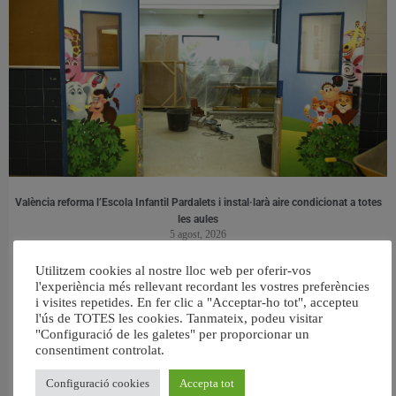
València reforma l’Escola Infantil Pardalets i instal·larà aire condicionat a totes
les aules
5 agost, 2026
Utilitzem cookies al nostre lloc web per oferir-vos
l'experiència més rellevant recordant les vostres preferències
i visites repetides. En fer clic a "Acceptar-ho tot", accepteu
l'ús de TOTES les cookies. Tanmateix, podeu visitar
"Configuració de les galetes" per proporcionar un
consentiment controlat.
Configuració cookies
Accepta tot