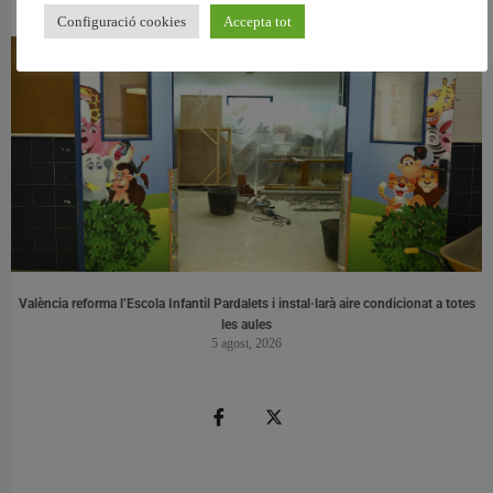
6 agost, 2026
Configuració cookies
Accepta tot
València reforma l’Escola Infantil Pardalets i instal·larà aire condicionat a totes
les aules
5 agost, 2026