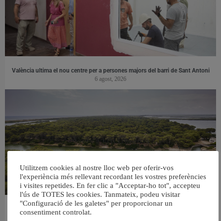
València ultima el nou centre per a persones majors del barri de Sant Antoni
6 agost, 2026
Utilitzem cookies al nostre lloc web per oferir-vos
l'experiència més rellevant recordant les vostres preferències
i visites repetides. En fer clic a "Acceptar-ho tot", accepteu
l'ús de TOTES les cookies. Tanmateix, podeu visitar
"Configuració de les galetes" per proporcionar un
València retira prop de 15.000 litres de residus de la Devesa durant el mes de
consentiment controlat.
juliol