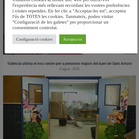
l'experiència més rellevant recordant les vostres preferències
i visites repetides. En fer clic a "Acceptar-ho tot", accepteu
l'ús de TOTES les cookies. Tanmateix, podeu visitar
"Configuració de les galetes" per proporcionar un
consentiment controlat.
Configuració cookies
Accepta tot
València ultima el nou centre per a persones majors del barri de Sant Antoni
6 agost, 2026