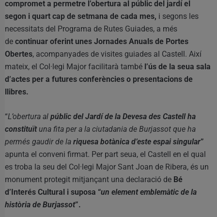
compromet a permetre l’obertura al públic del jardí el
segon i quart cap de setmana de cada mes,
i segons les
necessitats del Programa de Rutes Guiades, a més
de
continuar oferint unes Jornades Anuals de Portes
Obertes
, acompanyades de visites guiades al Castell. Així
mateix, el Col·legi Major facilitarà també
l’ús de la seua sala
d’actes per a futures conferències o presentacions de
llibres.
“
L’obertura al
públic del Jardí de la Devesa des Castell ha
constituït
una fita per a la ciutadania de Burjassot que ha
permés gaudir de la
riquesa botànica d’este espai singular
”
apunta el conveni firmat. Per part seua, el Castell en el qual
es troba la seu del Col·legi Major Sant Joan de Ribera, és un
monument protegit mitjançant una declaració de
Bé
d’Interés Cultural i suposa “
un element emblemàtic de la
història de Burjassot
”.