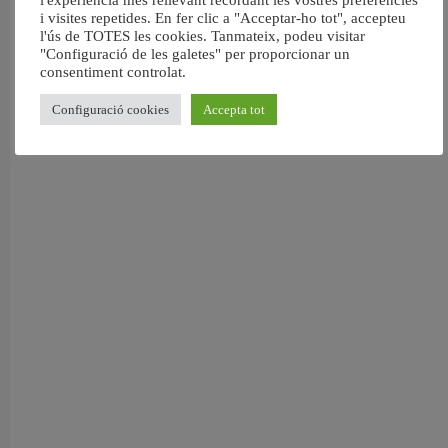
i visites repetides. En fer clic a "Acceptar-ho tot", accepteu
València reforma l’Escola Infantil Pardalets i instal·larà aire condicionat a totes
l'ús de TOTES les cookies. Tanmateix, podeu visitar
les aules
"Configuració de les galetes" per proporcionar un
5 agost, 2026
consentiment controlat.
Configuració cookies
Accepta tot