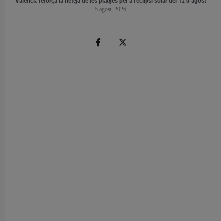
València reforça la neteja de les platges per a l’eclipsi solar del 12 d’agost
5 agost, 2026