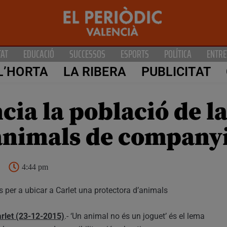
TAT
EDUCACIÓ
SUCCESSOS
ESPORTS
POLÍTICA
ENTRE
L’HORTA
LA RIBERA
PUBLICITAT
cia la població de l
animals de company
4:44 pm
s per a ubicar a Carlet una protectora d’animals
rlet (23-12-2015)
.- ‘Un animal no és un joguet’ és el lema