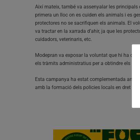
Així mateix, també va assenyalar les principals 
primera un lloc on es cuiden els animals i es ge
protectores no se sacrifiquen els animals. El vo
va tractar en la xarrada d’ahir, ja que les pro
cuidadors, veterinaris, etc.
Modepran va exposar la voluntat que hi ha d’ubic
els tràmits administratius per a obtindre els pe
Esta campanya ha estat complementada amb taller
amb la formació dels policies locals en dret ani