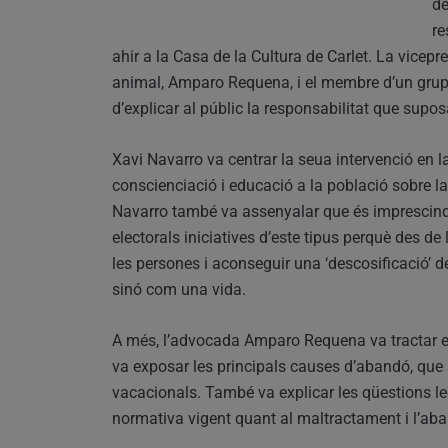
de
re
ahir a la Casa de la Cultura de Carlet. La vicep
animal, Amparo Requena, i el membre d’un grup 
d’explicar al públic la responsabilitat que supos
Xavi Navarro va centrar la seua intervenció en la
conscienciació i educació a la població sobre 
Navarro també va assenyalar que és imprescindi
electorals iniciatives d’este tipus perquè des de
les persones i aconseguir una ‘descosificació’ d
sinó com una vida.
A més, l’advocada Amparo Requena va tractar e
va exposar les principals causes d’abandó, que s
vacacionals. També va explicar les qüestions le
normativa vigent quant al maltractament i l’ab