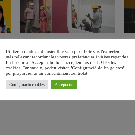
a.
València ultima el nou centre per a persones majors del
Valènci
barri de Sant Antoni
Utilitzem cookies al nostre lloc web per oferir-vos l'experiència
6 agost, 2026
més rellevant recordant les vostres preferències i visites repetides.
En fer clic a "Acceptar-ho tot", accepteu l'ús de TOTES les
cookies. Tanmateix, podeu visitar "Configuració de les galetes"
per proporcionar un consentiment controlat.
Configuració cookies
Accepta tot