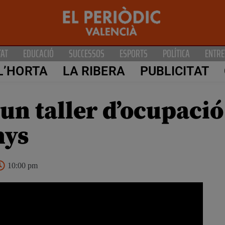
TAT
EDUCACIÓ
SUCCESSOS
ESPORTS
POLÍTICA
ENTRE
L’HORTA
LA RIBERA
PUBLICITAT
un taller d’ocupació 
nys
10:00 pm