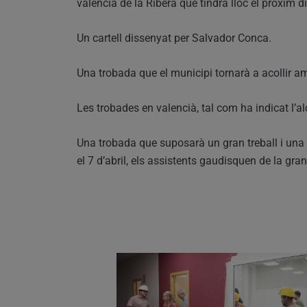
valencià de la Ribera que tindrà lloc el pròxim d
Un cartell dissenyat per Salvador Conca.
Una trobada que el municipi tornarà a acollir am
Les trobades en valencià, tal com ha indicat l’a
Una trobada que suposarà un gran treball i una 
el 7 d’abril, els assistents gaudisquen de la gran