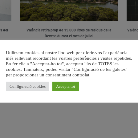
s del
València retira prop de 15.000 litres de residus de la
Valènci
Devesa durant el mes de juliol
6 agost, 2026
Utilitzem cookies al nostre lloc web per oferir-vos l'experiència
més rellevant recordant les vostres preferències i visites repetides.
En fer clic a "Acceptar-ho tot", accepteu l'ús de TOTES les
cookies. Tanmateix, podeu visitar "Configuració de les galetes"
per proporcionar un consentiment controlat.
Configuració cookies
Accepta tot