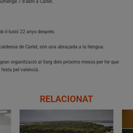
iumenge 7 d’abril a Carlet.
b il·lusió 22 anys després.
lcaldessa de Carlet, són una abraçada a la llengua.
gran organització al llarg dels pròxims mesos per fer que
 festa pel valencià.
RELACIONAT