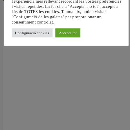
l'experiència més rellevant recordant les vostres preferències
i visites repetides. En fer clic a "Acceptar-ho tot", accepteu
València reforma l’Escola Infantil Pardalets i instal·larà aire condicionat a totes
l'ús de TOTES les cookies. Tanmateix, podeu visitar
les aules
"Configuració de les galetes" per proporcionar un
5 agost, 2026
consentiment controlat.
Configuració cookies
Accepta tot