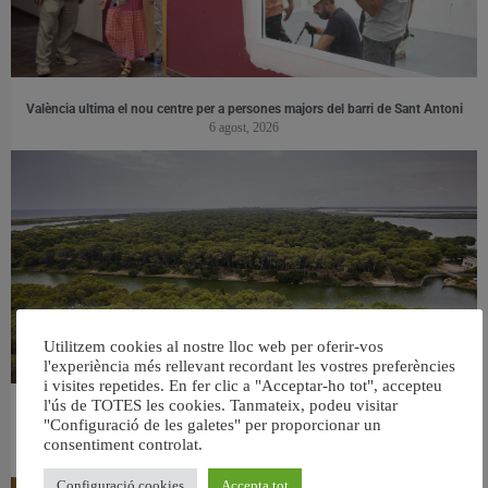
València ultima el nou centre per a persones majors del barri de Sant Antoni
6 agost, 2026
Utilitzem cookies al nostre lloc web per oferir-vos
l'experiència més rellevant recordant les vostres preferències
i visites repetides. En fer clic a "Acceptar-ho tot", accepteu
l'ús de TOTES les cookies. Tanmateix, podeu visitar
València retira prop de 15.000 litres de residus de la Devesa durant el mes de
"Configuració de les galetes" per proporcionar un
juliol
consentiment controlat.
6 agost, 2026
Configuració cookies
Accepta tot