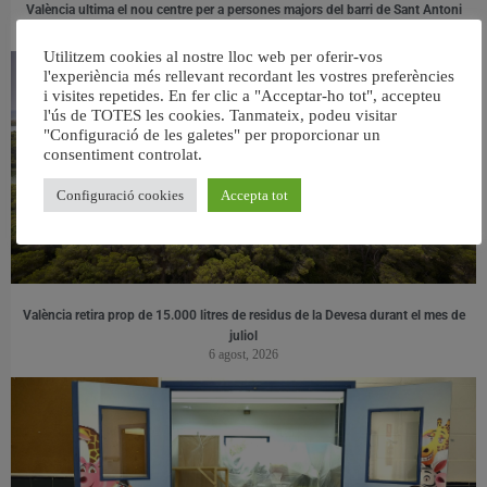
València ultima el nou centre per a persones majors del barri de Sant Antoni
6 agost, 2026
Utilitzem cookies al nostre lloc web per oferir-vos
l'experiència més rellevant recordant les vostres preferències
i visites repetides. En fer clic a "Acceptar-ho tot", accepteu
l'ús de TOTES les cookies. Tanmateix, podeu visitar
"Configuració de les galetes" per proporcionar un
consentiment controlat.
Configuració cookies
Accepta tot
València retira prop de 15.000 litres de residus de la Devesa durant el mes de
juliol
6 agost, 2026