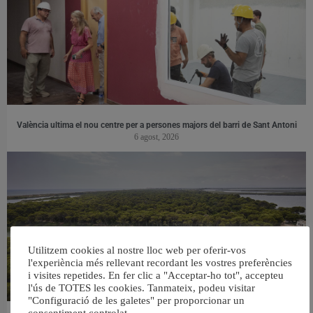
València ultima el nou centre per a persones majors del barri de Sant Antoni
6 agost, 2026
Utilitzem cookies al nostre lloc web per oferir-vos
l'experiència més rellevant recordant les vostres preferències
i visites repetides. En fer clic a "Acceptar-ho tot", accepteu
l'ús de TOTES les cookies. Tanmateix, podeu visitar
"Configuració de les galetes" per proporcionar un