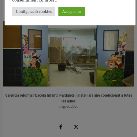
consentiment controlat.
València retira prop de 15.000 litres de residus de la Devesa durant el mes de
juliol
Configuració cookies
Accepta tot
6 agost, 2026
València reforma l’Escola Infantil Pardalets i instal·larà aire condicionat a totes
les aules
5 agost, 2026