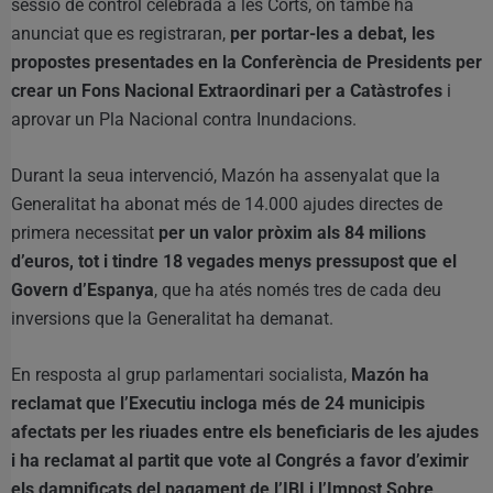
sessió de control celebrada a les Corts, on també ha
anunciat que es registraran,
per portar-les a debat, les
propostes presentades en la Conferència de Presidents per
crear un Fons Nacional Extraordinari per a Catàstrofes
i
aprovar un Pla Nacional contra Inundacions.
Durant la seua intervenció, Mazón ha assenyalat que la
Generalitat ha abonat més de 14.000 ajudes directes de
primera necessitat
per un valor pròxim als 84 milions
d’euros, tot i tindre 18 vegades menys pressupost que el
Govern d’Espanya
, que ha atés només tres de cada deu
inversions que la Generalitat ha demanat.
En resposta al grup parlamentari socialista,
Mazón ha
reclamat que l’Executiu incloga més de 24 municipis
afectats per les riuades entre els beneficiaris de les ajudes
i ha reclamat al partit que vote al Congrés a favor d’eximir
els damnificats del pagament de l’IBI i l’Impost Sobre