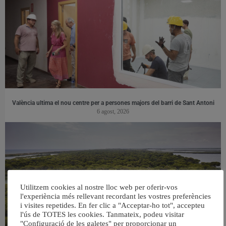
València ultima el nou centre per a persones majors del barri de Sant Antoni
6 agost, 2026
Utilitzem cookies al nostre lloc web per oferir-vos
l'experiència més rellevant recordant les vostres preferències
i visites repetides. En fer clic a "Acceptar-ho tot", accepteu
l'ús de TOTES les cookies. Tanmateix, podeu visitar
"Configuració de les galetes" per proporcionar un