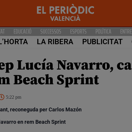
TAT
EDUCACIÓ
SUCCESSOS
ESPORTS
POLÍTICA
ENTRE
L’HORTA
LA RIBERA
PUBLICITAT
ep Lucía Navarro, 
m Beach Sprint
5:22 pm
cant, reconeguda per Carlos Mazón
 Navarro en rem Beach Sprint