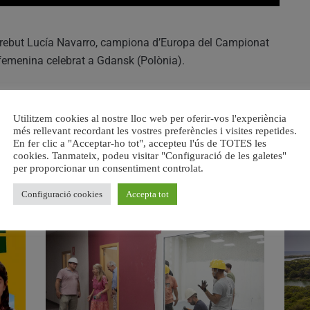
ha rebut Lucía Navarro, campiona d’Europa del Campionat
 femenina celebrat a Gdansk (Polònia).
antina, que pertany al Club de Regates d’Alacant, pels
ucía Navarro també és campiona d’Espanya en esta
Utilitzem cookies al nostre lloc web per oferir-vos l'experiència
més rellevant recordant les vostres preferències i visites repetides.
En fer clic a "Acceptar-ho tot", accepteu l'ús de TOTES les
cookies. Tanmateix, podeu visitar "Configuració de les galetes"
per proporcionar un consentiment controlat.
RELACIONAT
Configuració cookies
Accepta tot