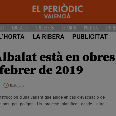
TAT
EDUCACIÓ
SUCCESSOS
ESPORTS
POLÍTICA
ENTRE
L’HORTA
LA RIBERA
PUBLICITAT
Albalat està en obres
 febrer de 2019
8:36 pm
nstrucción d’una variant que ajude en cas d’evacuació de
mions pel polígon. Un projecte planificat desde l’altra