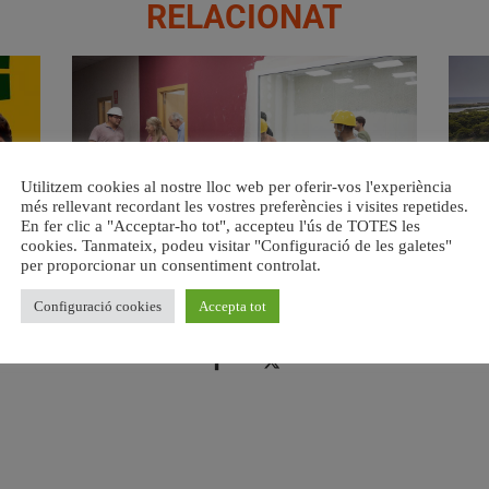
RELACIONAT
Utilitzem cookies al nostre lloc web per oferir-vos l'experiència
més rellevant recordant les vostres preferències i visites repetides.
En fer clic a "Acceptar-ho tot", accepteu l'ús de TOTES les
cookies. Tanmateix, podeu visitar "Configuració de les galetes"
a.
València ultima el nou centre per a persones majors del
Val
per proporcionar un consentiment controlat.
barri de Sant Antoni
6 agost, 2026
Configuració cookies
Accepta tot