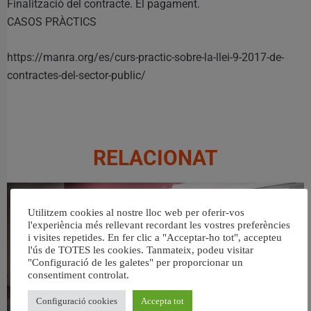
Finalització del contracte. El pagament.
CASOS PRÀCTICS
https://manra.org/es/curs-practic-sobre-la-llei-9-2017-de-
contractes-del-sector-public/
RELACIONAT
Utilitzem cookies al nostre lloc web per oferir-vos
l'experiència més rellevant recordant les vostres preferències
i visites repetides. En fer clic a "Acceptar-ho tot", accepteu
l'ús de TOTES les cookies. Tanmateix, podeu visitar
"Configuració de les galetes" per proporcionar un
consentiment controlat.
Configuració cookies
Accepta tot