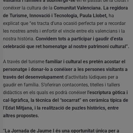
visitants i famílies a submergir-se
en el passat de la ciutat i
conéixer la cultura de la
Comunitat Valenciana. La regidora
de Turisme, Innovació i Tecnologia, Paula Llobet,
ha
explicat que “es tracta d’una ocasió perfecta per a recordar
les nostres arrels i enfortir el vincle entre els valencians i la
nostra història.
Convidem tots a participar i gaudir d’esta
celebració que ret homenatge al nostre patrimoni cultural”.
A través del turisme
familiar i cultural es pretén acostar el
personatge i donar-lo a conéixer a les persones visitants a
través del desenvolupament
d’activitats lúdiques per a
gaudir en família. S’oferiran contacontes, titelles i tallers
didàctics en els quals es podrà conéixer
l’escriptura gòtica i
cal·ligràfica, la tècnica del “socarrat” en ceràmica típica de
l’Edat Mitjana, i la realització de puzles històrics, entre
altres propostes.
“
La Jornada de Jaume I és una oportunitat única per a