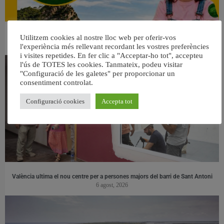
👀 Una mirada atenta puede marcar la diferencia.
Utilitzem cookies al nostre lloc web per oferir-vos
31 juliol, 2026
l'experiència més rellevant recordant les vostres preferències
i visites repetides. En fer clic a "Acceptar-ho tot", accepteu
l'ús de TOTES les cookies. Tanmateix, podeu visitar
"Configuració de les galetes" per proporcionar un
consentiment controlat.
Configuració cookies
Accepta tot
València ultima el nou centre per a persones majors del barri de Sant Antoni
6 agost, 2026