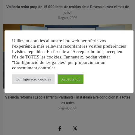
València retira prop de 15.000 litres de residus de la Devesa durant el mes de
juliol
6 agost, 2026
Utilitzem cookies al nostre lloc web per oferir-vos
l'experiència més rellevant recordant les vostres preferències
i visites repetides. En fer clic a "Acceptar-ho tot", accepteu
l'ús de TOTES les cookies. Tanmateix, podeu visitar
"Configuració de les galetes" per proporcionar un
consentiment controlat.
Configuració cookies
Accepta tot
València reforma l’Escola Infantil Pardalets i instal·larà aire condicionat a totes
les aules
5 agost, 2026