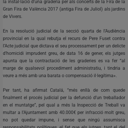
la instal·lació d’una graderia per als concerts de la Fira de la
Gran Fira de València 2017 (antiga Fira de Juliol) als jardins
de Vivers.
En la resolució judicial de la secció quarta de l’Audiència
provincial en la qual rebutja el recurs de Pere Fuset contra
l’Acte judicial que dictava el seu processament per un delicte
d’homicidi imprudent greu, de data 16 de gener, els jutges
apunta que la contractació de les graderies es va fer “al
marge de qualsevol procediment administratiu, i tindria a
veure a més amb una barata o compensació il·legítima».
Per tant, ha afirmat Catalá, “més enllà de com quede
finalment el procés judicial per la defunció d’un treballador
en el muntatge”, pel qual a més la Inspecció de Treball va
multar a l’Ajuntament amb 40.000€ per infracció molt greu,
no pot quedar impune, i sense que ningú assumisca
responsabilitats polítiques, el fet que els jutges, tant el del