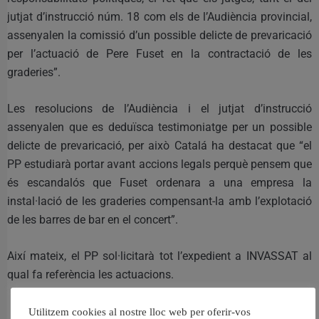
jutjat d’instrucció núm. 18 com els de l’Audiència provincial,
assenyalen la comissió d’un possible delicte de prevaricació
per l’actuació de Pere Fuset en la contractació de les
graderies”.
Les resolucions de l’Audiència i el jutjat d’instrucció
assenyalen que es deduïsca testimoniatge per un possible
delicte de prevaricació, per això Catalá ha destacat que “el
PP estudiarà portar avant accions legals perquè pensem que
és escandalós que Fuset ordenara a una empresa la
instal·lació de les graderies compensant-la amb l’explotació
de les barres de bar en el concert”.
Així mateix, el PP sol·licitarà tot l’expedient a INVASSAT al
qual fa referència les actuacions.
Utilitzem cookies al nostre lloc web per oferir-vos